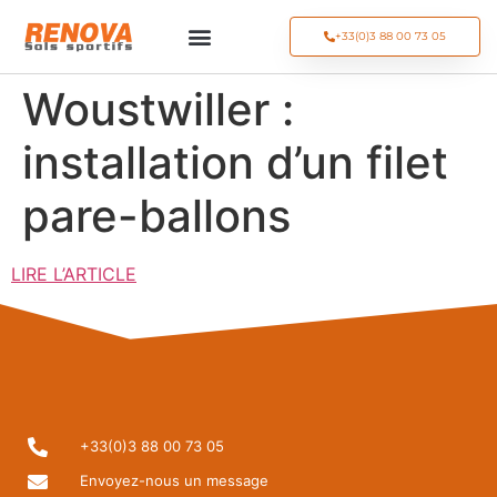
+33(0)3 88 00 73 05
Woustwiller :
installation d’un filet
pare-ballons
LIRE L’ARTICLE
+33(0)3 88 00 73 05
Envoyez-nous un message