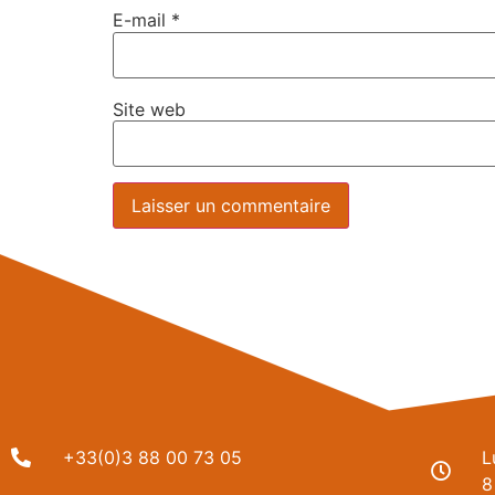
E-mail
*
Site web
+33(0)3 88 00 73 05
L
8