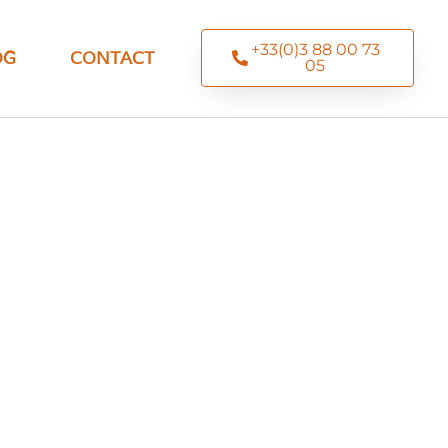
+33(0)3 88 00 73
OG
CONTACT
05