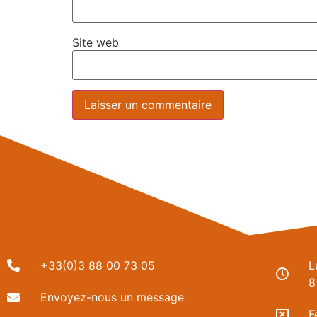
Site web
+33(0)3 88 00 73 05
L
8
Envoyez-nous un message
F