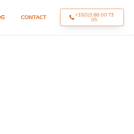
+33(0)3 88 00 73
OG
CONTACT
05