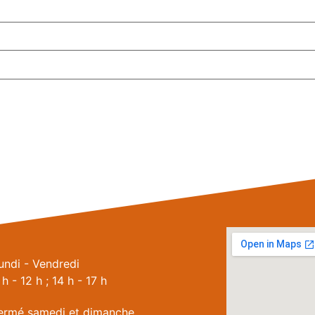
undi - Vendredi
 h - 12 h ; 14 h - 17 h
ermé samedi et dimanche