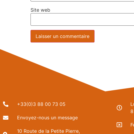
Site web
+33(0)3 88 00 73 05
L
8
Envoyez-nous un message
F
10 Route de la Petite Pierre,