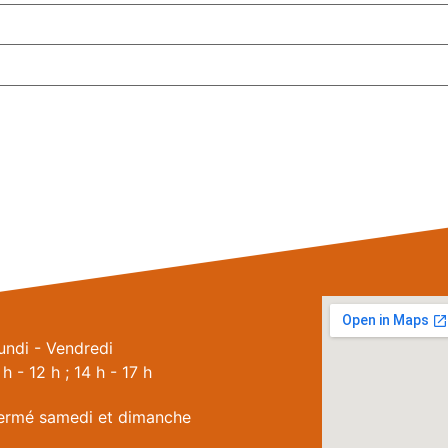
undi - Vendredi
 h - 12 h ; 14 h - 17 h
ermé samedi et dimanche