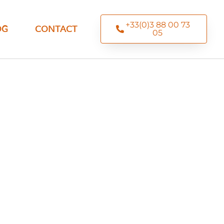
+33(0)3 88 00 73
OG
CONTACT
05