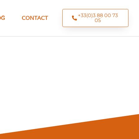
+33(0)3 88 00 73
OG
CONTACT
05