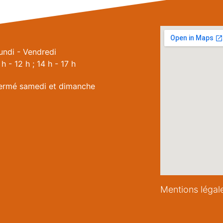
undi - Vendredi
 h - 12 h ; 14 h - 17 h
ermé samedi et dimanche
Mentions légal